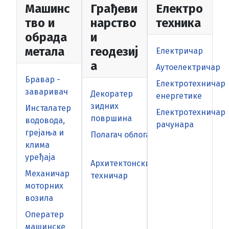
Машинс
Грађеви
Електро
тво и
нарство
техника
обрада
и
метала
геодезиј
Електричар
а
Аутоелектричар
Бравар -
Електротехничар
заваривач
Декоратер
енергетике
зидних
Инсталатер
Електротехничар
површина
водовода,
рачунара
грејања и
Полагач облога
клима
уређаја
Архитектонски
Механичар
техничар
моторних
возила
Оператер
машинске