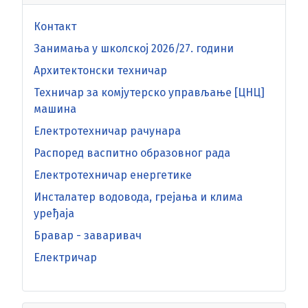
Контакт
Занимања у школској 2026/27. години
Архитектонски техничар
Техничар за комјутерско управљање [ЦНЦ]
машина
Електротехничар рачунара
Распоред васпитно образовног рада
Електротехничар енергетике
Инсталатер водовода, грејања и клима
уређаја
Бравар - заваривач
Електричар