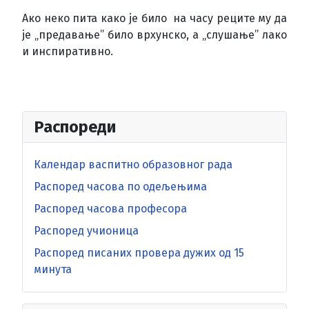
Ако неко пита како је било на часу реците му да
је „предавање” било врхунско, а „слушање” лако
и инспиративно.
Распореди
Календар васпитно образовног рада
Распоред часова по одељењима
Распоред часова професора
Распоред учионица
Распоред писаних провера дужих од 15
минута