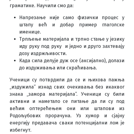
граматике. Научили смо да:
Напрезање није само физички процес у
штапу већ и добар пример глаголске
именице.
Трпљење материјала и трпно стање у језику
иду руку под руку и једно и друго захтевају
дозу издржљивости.
Када сила делује дуж осе (аксијално), долази
до издуживања или скраћивања.
Ученици су потврдили да се и њихова пажња
„издужила” изнад свих очекивања без икаквог
знака „замора материјала”. Ученици су били
активни и наметало се питање да ли су под
већим оптерећењем они или штапови из
Родољубових прорачуна. Уз хумор и сјајну
енергију предавача сваки потенцијални лом је
избегнут.