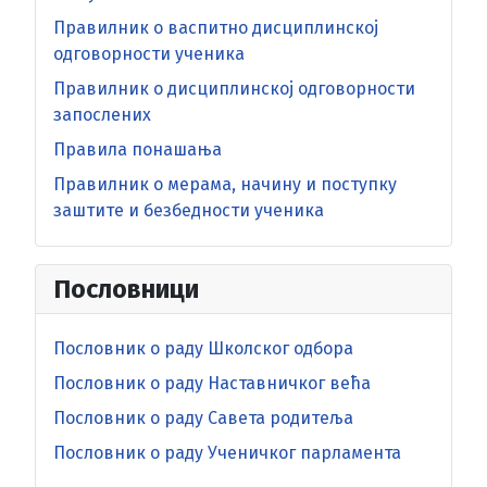
Правилник о васпитно дисциплинској
одговорности ученика
Правилник о дисциплинској одговорности
запослених
Правила понашања
Правилник о мерама, начину и поступку
заштите и безбедности ученика
Пословници
Пословник о раду Школског одбора
Пословник о раду Наставничког већа
Пословник о раду Савета родитеља
Пословник о раду Ученичког парламента