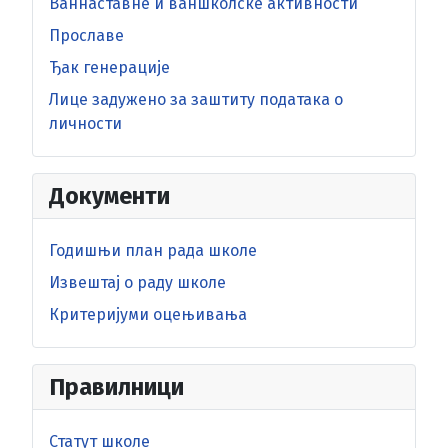
Ваннаставне и ваншколске активности
Прославе
Ђак генерације
Лице задужено за заштиту података о
личности
Документи
Годишњи план рада школе
Извештај о раду школе
Критеријуми оцењивања
Правилници
Статут школе