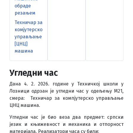
обраде
резањем
Техничар за
комјутерско
управљање
[ЦНЦ]
машина
Угледни час
Дана 4. 2. 2026. године у Техничкој школи у
Лозници одрзан је угледни час у одељењу М21,
смера: Техничар за компјутерско управљање
ЦНЦ машина.
Угледни час је био веза два предмет: српски
језик и књижевност и механика и отпорност
материјала. Реализатори часа су били: