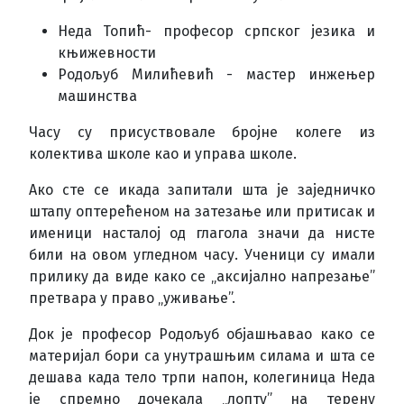
Неда Топић- професор српског језика и
књижевности
Родољуб Милићевић - мастер инжењер
машинства
Часу су присуствовале бројне колеге из
колектива школе као и управа школе.
Ако сте се икада запитали шта је заједничко
штапу оптерећеном на затезање или притисак и
именици насталој од глагола значи да нисте
били на овом угледном часу. Ученици су имали
прилику да виде како се „аксијално напрезање”
претвара у право „уживање”.
Док је професор Родољуб објашњавао како се
материјал бори са унутрашњим силама и шта се
дешава када тело трпи напон, колегиница Неда
је спремно дочекала „лопту” на терену