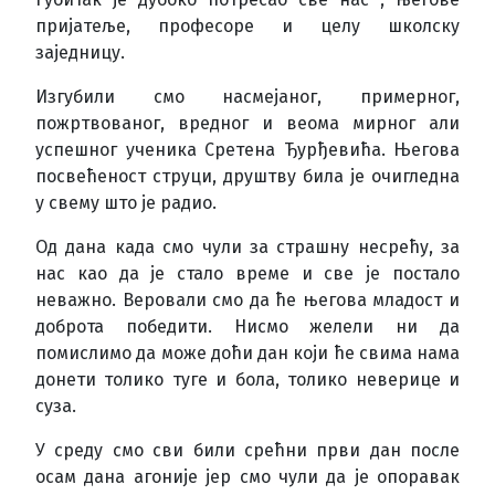
пријатеље, професоре и целу школску
заједницу.
Изгубили смо насмејаног, примерног,
пожртвованог, вредног и веома мирног али
успешног ученика Сретена Ђурђевића. Његова
посвећеност струци, друштву била је очигледна
у свему што је радио.
Од дана када смо чули за страшну несрећу, за
нас као да је стало време и све је постало
неважно. Веровали смо да ће његова младост и
доброта победити. Нисмо желели ни да
помислимо да може доћи дан који ће свима нама
донети толико туге и бола, толико неверице и
суза.
У среду смо сви били срећни први дан после
осам дана агоније јер смо чули да је опоравак