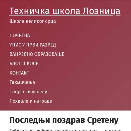
Техничка школа Лозница
Школа великог срца
ПОЧЕТНА
УПИС У ПРВИ РАЗРЕД
ВАНРЕДНО ОБРАЗОВАЊЕ
БЛОГ ШКОЛЕ
КОНТАКТ
Такмичења
Спортски успеси
Похвале и награде
Последњи поздрав Сретену
Губитак је дубоко потресао све нас , његове