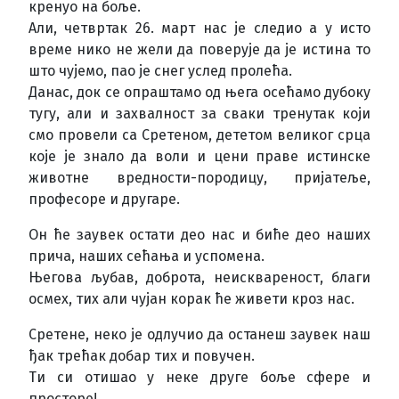
кренуо на боље.
Али, четвртак 26. март нас је следио а у исто
време нико не жели да поверује да је истина то
што чујемо, пао је снег услед пролећа.
Данас, док се опраштамо од њега осећамо дубоку
тугу, али и захвалност за сваки тренутак који
смо провели са Сретеном, дететом великог срца
које је знало да воли и цени праве истинске
животне вредности-породицу, пријатеље,
професоре и другаре.
Он ће заувек остати део нас и биће део наших
прича, наших сећања и успомена.
Његова љубав, доброта, неисквареност, благи
осмех, тих али чујан корак ће живети кроз нас.
Сретене, неко је одлучио да останеш заувек наш
ђак трећак добар тих и повучен.
Ти си отишао у неке друге боље сфере и
просторе!