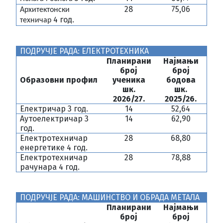
2
8
75,06
Архитектонски
4
год.
техничар
ПОДРУЧЈЕ РАДА: ЕЛЕКТРОТЕХНИКА
Планирани
Најмањи
број
број
Образовни профил
ученика
бодова
шк.
шк.
202
6/27.
2025
/26.
Електричар 3 год.
1
4
52,64
Аутоелектричар 3
1
4
62,90
год.
Електротехничар
28
68,80
енергетике 4 год.
Електротехничар
28
78,88
рачунара 4 год.
ПОДРУЧЈЕ РАДА: МАШИНСТВО И ОБРАДА МЕТАЛА
Планирани
Најмањи
број
број