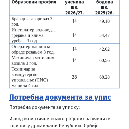
Образовни профил
ученика
бодова
шк.
шк.
202
6/27.
2025
/26.
Бравар
–
заваривач
3
14
49,10
год.
Инсталатер водовода,
14
грејања и клима
54,47
уређаја
3 год.
Оператер машинске
14
42,62
обраде резањем
3 год.
Механичар моторних
14
60,56
возила
3 год.
Техничар за
компјутерско
28
68,28
управљање (CNC)
машина
4 год
Потребна документа за упис
Потребна документа за упис су:
Извод из матичне књиге рођених за ученике
који нису држављани Републике Србије