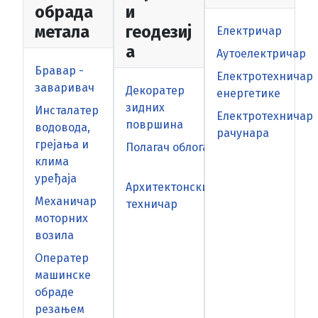
обрада
и
метала
геодезиј
Електричар
а
Аутоелектричар
Бравар -
Електротехничар
заваривач
Декоратер
енергетике
зидних
Инсталатер
Електротехничар
површина
водовода,
рачунара
грејања и
Полагач облога
клима
уређаја
Архитектонски
Механичар
техничар
моторних
возила
Оператер
машинске
обраде
резањем