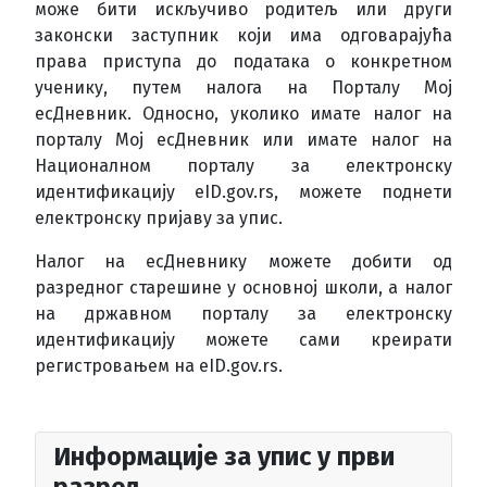
може бити искључиво родитељ или други
законски заступник који има одговарајућа
права приступа до података о конкретном
ученику, путем налога на Порталу Мој
есДневник. Односно, уколико имате налог на
порталу Мој есДневник или имате налог на
Националном порталу за електронску
идентификацију eID.gov.rs, можете поднети
електронску пријаву за упис.
Налог на есДневнику можете добити од
разредног старешине у основној школи, а налог
на државном порталу за електронску
идентификацију можете сами креирати
регистровањем на eID.gov.rs.
Информације за упис у први