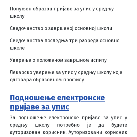
Попуњен образац пријаве за упис у средњу
школу
Сведочанство о завршеној основној школи
Сведочанства последња три разреда основне
школе
Уверење о положеном завршном испиту
Лекарско уверење за упис у средњу школу које
одговара образовном профилу
Подношење електронске
пријаве за упис
За подношење електронске пријаве за упис у
средњу школу потребно је да будете
ауторизован корисник. Ауторизовани корисник