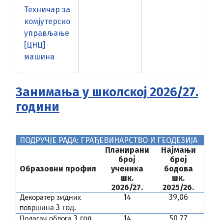
Техничар за
комјутерско
управљање
[ЦНЦ]
машина
Занимања у школској 2026/27.
години
ПОДРУЧЈЕ РАДА: ГРАЂЕВИНАРСТВО И ГЕОДЕЗИЈА
Планирани
Најмањи
број
број
Образовни профил
ученика
бодова
шк.
шк.
202
6/27.
2025
/26.
14
39,06
Декоратер зидних
3 год.
површина
3 год.
1
4
50,77
Полагач облога