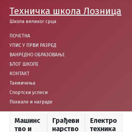
Техничка школа Лозница
Школа великог срца
ПОЧЕТНА
УПИС У ПРВИ РАЗРЕД
ВАНРЕДНО ОБРАЗОВАЊЕ
БЛОГ ШКОЛЕ
КОНТАКТ
Такмичења
Спортски успеси
Похвале и награде
Машинс
Грађеви
Електро
тво и
нарство
техника