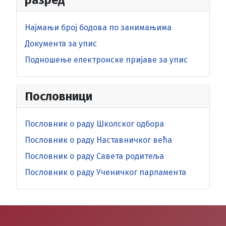
разред
Најмањи број бодова по занимањима
Документа за упис
Подношење електронске пријаве за упис
Пословници
Пословник о раду Школског одбора
Пословник о раду Наставничког већа
Пословник о раду Савета родитеља
Пословник о раду Ученичког парламента