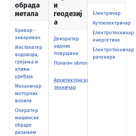
обрада
и
метала
геодезиј
Електричар
а
Аутоелектричар
Бравар -
Електротехничар
заваривач
Декоратер
енергетике
зидних
Инсталатер
Електротехничар
површина
водовода,
рачунара
грејања и
Полагач облога
клима
уређаја
Архитектонски
Механичар
техничар
моторних
возила
Оператер
машинске
обраде
резањем