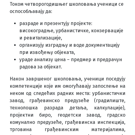
Током четворогодишњег школовања ученици се
оспособљавају да:
разраде и презентују пројекте:
високоградње, урбанистичке, конзервације
и ревитализације,
организују изградњу и воде документацију
при извођењу објеката,
ураде анализу цена – предмер и предрачун
радова за објекат.​
Након завршеног школовања, ученици поседују
компетенције које им омогућавају запослење на
неком од следећих радних места: урбанистички
завод, грађевинско предузеће (градилиште,
технолошка разрада детаља, калкулације),
пројектни биро, геодетски завод, градско
комунално предузеће, грађевинска инспекција,
трговина грађевинским материјалима,