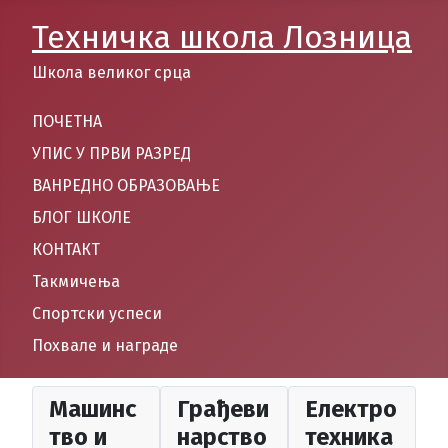
Техничка школа Лозница
Школа великог срца
ПОЧЕТНА
УПИС У ПРВИ РАЗРЕД
ВАНРЕДНО ОБРАЗОВАЊЕ
БЛОГ ШКОЛЕ
КОНТАКТ
Такмичења
Спортски успеси
Похвале и награде
Машинс
Грађеви
Електро
тво и
нарство
техника