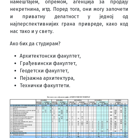
намештајем, опремом, агенција за продају
некретнина, итд. Поред тога, они могу започети
и приватну делатност у једној од
најперспективнијих грана привреде, како код
нас тако и у свету.
Ако бих да студирам?
Архитектонски факултет,
Грађевински факултет,
Геодетски факултет,
Пејзажна архитектура,
Технички факултети.