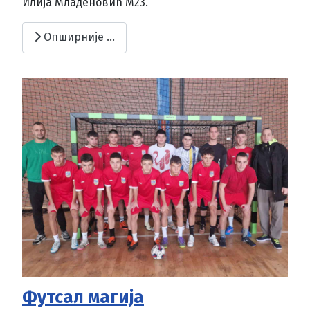
Илија Младеновић М23.
Опширније …
Футсал магија