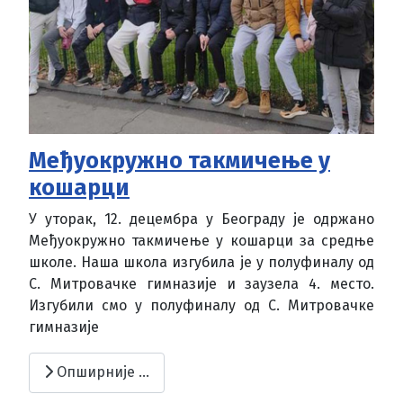
Међуокружно такмичење у
кошарци
У уторак, 12. децембра у Београду је одржано
Међуокружно такмичење у кошарци за средње
школе. Наша школа изгубила је у полуфиналу од
С. Митровачке гимназије и заузела 4. место.
Изгубили смо у полуфиналу од С. Митровачке
гимназије
Опширније …