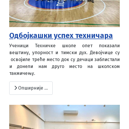
Одбојкашки успех техничара
Ученици Техничке школе опет показали
вештину, упорност и тимски дух. Девојчице су
освојиле треће место док су дечаци заблистали
и донели нам друго место на школском
такмичењу.
Опширније …