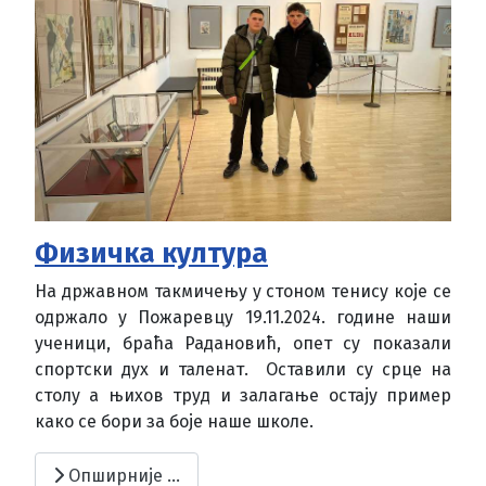
Физичка култура
На државном такмичењу у стоном тенису које се
одржало у Пожаревцу 19.11.2024. године наши
ученици, браћа Радановић, опет су показали
спортски дух и таленат. Оставили су срце на
столу а њихов труд и залагање остају пример
како се бори за боје наше школе.
Опширније …