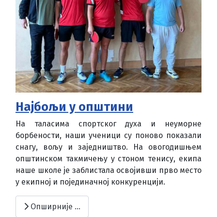
Најбољи у општини
На таласима спортског духа и неуморне
борбености, наши ученици су поново показали
снагу, вољу и заједништво. На овогодишњем
општинском такмичењу у стоном тенису, екипа
наше школе је заблистала освојивши прво место
у екипној и појединачној конкуренцији.
Опширније …