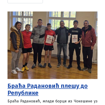
Браћа Радановић плешу до
Републике
Браћа Радановић, млади борци из Чокешине уз