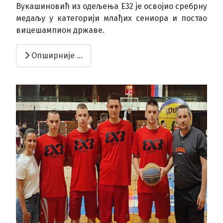
Вукашиновић из одељења Е32 је освојио сребрну
медаљу у категорији млађих сениора и постао
вицешампион државе.
Опширније …