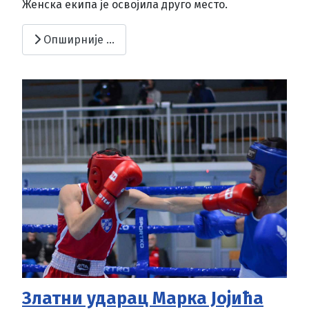
Женска екипа је освојила друго место.
Опширније …
Златни ударац Марка Јојића