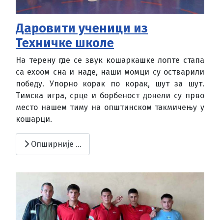
Даровити ученици из
Техничке школе
На терену где се звук кошаркашке лопте стапа
са ехоом сна и наде, наши момци су остварили
победу. Упорно корак по корак, шут за шут.
Тимска игра, срце и борбеност донели су прво
место нашем тиму на општинском такмичењу у
кошарци.
Опширније …