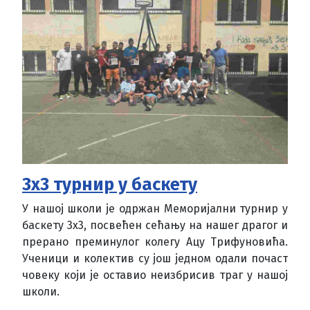
3x3 турнир у баскету
У нашој школи је одржан Меморијални турнир у
баскету 3х3, посвећен сећању на нашег драгог и
прерано преминулог колегу Ацу Трифуновића.
Ученици и колектив су још једном одали почаст
човеку који је оставио неизбрисив траг у нашој
школи.