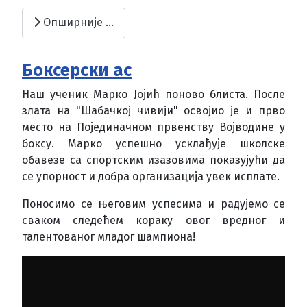
Опширније …
Боксерски ас
Наш ученик Марко Јојић поново блиста. После
злата на "Шабачкој чивији" освојио је и прво
место на Појединачном првенству Војводине у
боксу. Марко успешно усклађује школске
обавезе са спортским изазовима показујући да
се упорност и добра организација увек исплате.
Поносимо се његовим успесима и радујемо се
сваком следећем кораку овог вредног и
талентованог младог шампиона!