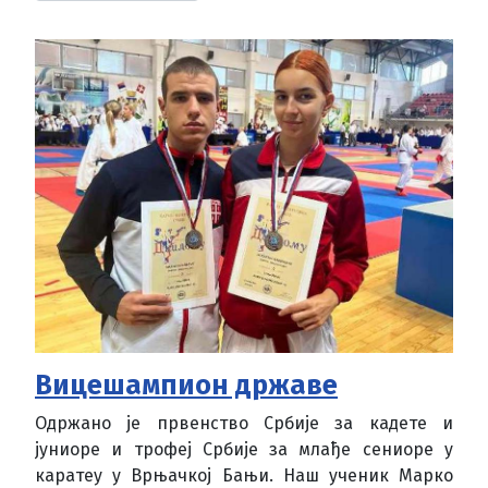
Вицешампион државе
Одржано је првенство Србије за кадете и
јуниоре и трофеј Србије за млађе сениоре у
каратеу у Врњачкој Бањи. Наш ученик Марко