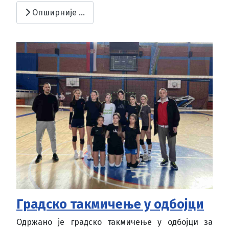
Опширније …
Градско такмичење у одбојци
Одржано је градско такмичење у одбојци за