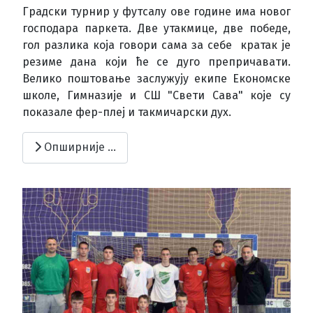
Градски турнир у футсалу ове године има новог
господара паркета. Две утакмице, две победе,
гол разлика која говори сама за себе кратак је
резиме дана који ће се дуго препричавати.
Велико поштовање заслужују екипе Економске
школе, Гимназије и СШ "Свети Сава" које су
показале фер-плеј и такмичарски дух.
Опширније …