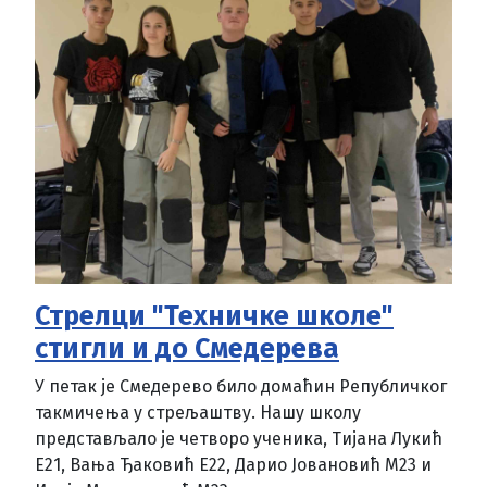
Стрелци "Техничке школе"
стигли и до Смедерева
У петак је Смедерево било домаћин Републичког
такмичења у стрељаштву. Нашу школу
представљало је четворо ученика, Тијана Лукић
Е21, Вања Ђаковић Е22, Дарио Јовановић М23 и