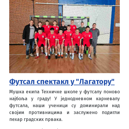
Футсал спектакл у "Лагатору"
Мушка екипа Техничке школе у футсалу поново
најбоља у граду! У једнодневном карневалу
футсала, наши ученици су доминирали над
својим противницима и заслужено подигли
пехар градских првака.