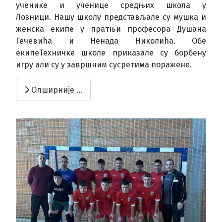
ученике и ученице средњих школа у
Лозници. Нашу школу представљале су мушка и
женска екипе у пратњи професора Душана
Гечевића и Ненада Николића. Обе
екипеТехничке школе приказале су борбену
игру али су у завршним сусретима поражене.
Опширније …