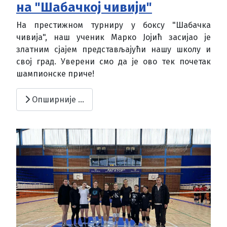
на "Шабачкој чивији"
На престижном турниру у боксу "Шабачка
чивија", наш ученик Марко Јојић засијао је
златним сјајем представљајући нашу школу и
свој град. Уверени смо да је ово тек почетак
шампионске приче!
Опширније …