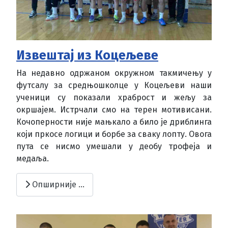
Извештај из Коцељеве
На недавно одржаном окружном такмичењу у
футсалу за средњошколце у Коцељеви наши
ученици су показали храброст и жељу за
окршајем. Истрчали смо на терен мотивисани.
Кочоперности није мањкало а било је дриблинга
који пркосе логици и борбе за сваку лопту. Овога
пута се нисмо умешали у деобу трофеја и
медаља.
Опширније …