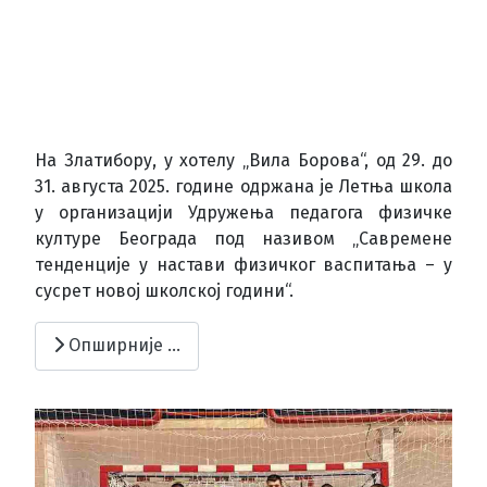
На Златибору, у хотелу „Вила Борова“, од 29. до
31. августа 2025. године одржана је Летња школа
у организацији Удружења педагога физичке
културе Београда под називом „Савремене
тенденције у настави физичког васпитања – у
сусрет новој школској години“.
Опширније …