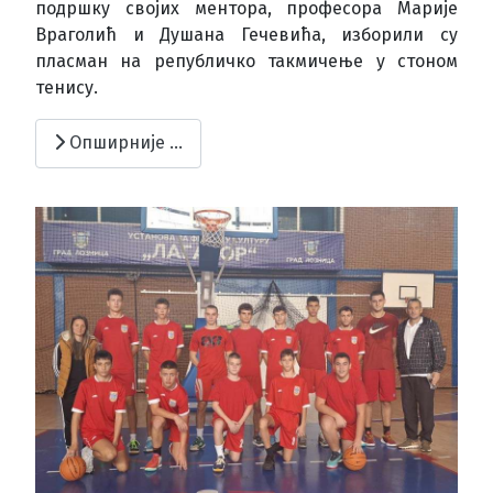
подршку својих ментора, професора Марије
Враголић и Душана Гечевића, изборили су
пласман на републичко такмичење у стоном
тенису.
Опширније …