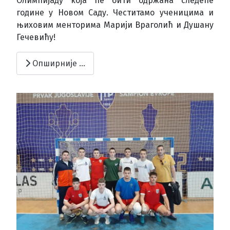
Олимпијаду која ће бити одржана следеће
године у Новом Саду. Честитамо ученицима и
њиховим менторима Марији Враголић и Душану
Гечевићу!
Опширније …