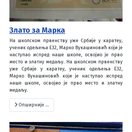
Злато за Марка
На школском првенству уже Србије у каратеу,
ученик одељења Е32, Марко Вукашиновић који је
наступао испред наше школе, освојио је прво
место и златну медаљу. На школском првенству
уже Србије у каратеу, ученик одељења Е32,
Марко Вукашиновић који је наступао испред
наше школе, освојио је прво место и златну
медаљу.
Опширније …