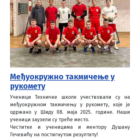
Међуокружно такмичење у
рукомету
Ученици Техничке школе учествовали су на
међуокружном такмичењу у рукомету, које је
одржано у Шиду 08. маја 2025. године. Наши
ученици заузели су треће место.
Честитке и ученицима и ментору Душану
Гечевићу на постигнутом резултату!