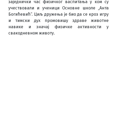
заједнички час физичког васпитања у ком су
учествовали и ученици Основне школе „Анта
Богићевић“. Циљ дружења је био да се кроз игру
и тимски дух промовишу здраве животне
навике и значај физичке активности у
свакодневном животу.