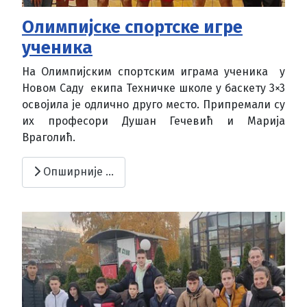
Олимпијске спортске игре
ученика
На Олимпијским спортским играма ученика у
Новом Саду екипа Техничке школе у баскету 3×3
освојила је одлично друго место. Припремали су
их професори Душан Гечевић и Марија
Враголић.
Опширније …