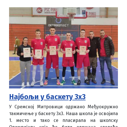
Најбољи у баскету 3х3
У Сремској Митровици одржано Међуокружно
такмичење у баскету 3х3. Наша школа је освојила
1. место и тако се пласирала на школску