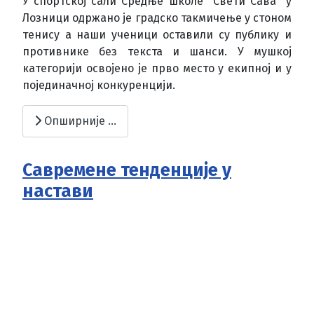
У спортској сали Средње школе "Свети Сава" у
Лозници одржано је градско такмичење у стоном
тенису а наши ученици оставили су публику и
противнике без текста и шанси. У мушкој
категорији освојено је прво место у екипној и у
појединачној конкуренцији.
Опширније …
Савремене тенденције у
настави