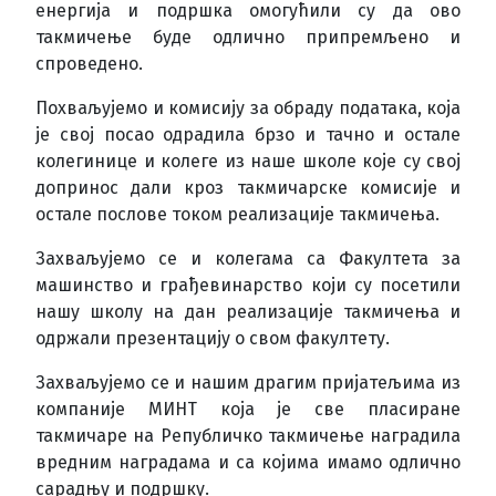
енергија и подршка омогућили су да ово
такмичење буде одлично припремљено и
спроведено.
Похваљујемо и комисију за обраду података, која
је свој посао одрадила брзо и тачно и остале
колегинице и колеге из наше школе које су свој
допринос дали кроз такмичарске комисије и
остале послове током реализације такмичења.
Захваљујемо се и колегама са Факултета за
машинство и грађевинарство који су посетили
нашу школу на дан реализације такмичења и
одржали презентацију о свом факултету.
Захваљујемо се и нашим драгим пријатељима из
компаније МИНТ која је све пласиране
такмичаре на Републичко такмичење наградила
вредним наградама и са којима имамо одлично
сарадњу и подршку.