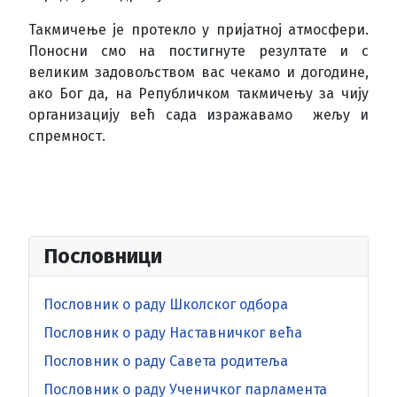
Такмичење је протекло у пријатној атмосфери.
Поносни смо на постигнуте резултате и с
великим задовољством вас чекамо и догодине,
ако Бог да, на Републичком такмичењу за чију
организацију већ сада изражавамо жељу и
спремност.
Пословници
Пословник о раду Школског одбора
Пословник о раду Наставничког већа
Пословник о раду Савета родитеља
Пословник о раду Ученичког парламента