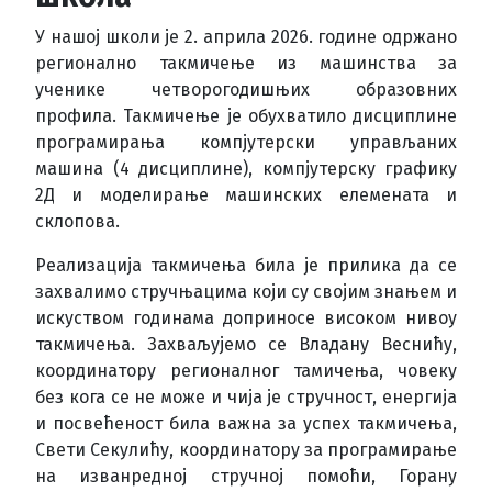
У нашој школи је 2. априла 2026. године одржано
регионално такмичење из машинства за
ученике четворогодишњих образовних
профила. Такмичење је обухватило дисциплине
програмирања компјутерски управљаних
машина (4 дисциплине), компјутерску графику
2Д и моделирање машинских елемената и
склопова.
Реализација такмичења била је прилика да се
захвалимо стручњацима који су својим знањем и
искуством годинама доприносе високом нивоу
такмичења. Захваљујемо се Владану Веснићу,
координатору регионалног тамичења, човеку
без кога се не може и чија је стручност, енергија
и посвећеност била важна за успех такмичења,
Свети Секулићу, координатору за програмирање
на изванредној стручној помоћи, Горану