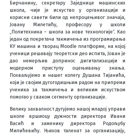
Бирчанину, секретару Заједнице машинских
школа, чије је искуство у организацији и
корисни савети били од непроцењивог значаја,
Јовану Милетићу, професору у школи
„Политехника – школа за нове технологије“. Као
један од покретача такмичења из програмирања
КУ машина и творац Moodle платформе, на којој
ученици решавају теоретски део испита, Јован је
дао немерљив допринос дигитализацији и
модерном приступу оцењивању знања.
Похваљујемо и нашег колегу Душана Тијанића,
који је својим дугогодишњим радом на припреми
ученика за такмичења и великим искуством
помогао у сваком сегменту организације.
Велику захвалност дугујемо нашој младој управи
школе вршиоцу дужности директора Ивани
Васић и заменику директора Родољубу
Милићевићу. Њихов таленат за организацију,